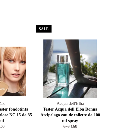
SALE
Mac
Acqua dell'Elba
ter fondotinta
Tester Acqua dell'Elba Donna
colore NC 15 da 35
Arcipelago eau de toilette da 100
ml
ml spray
egular
Regular
Sale
€30
€78
€60
rice
price
price