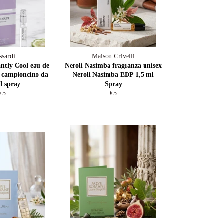
ssardi
Maison Crivelli
antly Cool eau de
Neroli Nasimba fragranza unisex
 campioncino da
Neroli Nasimba EDP 1,5 ml
l spray
Spray
Regular
Regular
€5
€5
price
price