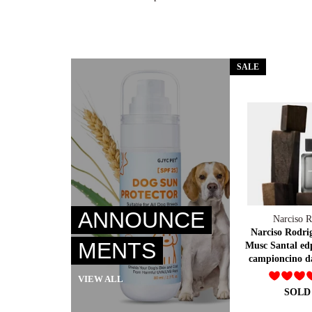
SALE
ANNOUNCE
Narciso R
Narciso Rodri
MENTS
Musc Santal ed
campioncino da
VIEW ALL
SOLD