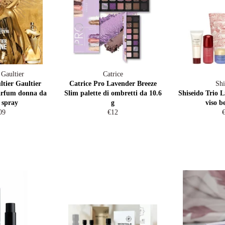
 Gaultier
Catrice
tier Gaultier
Catrice Pro Lavender Breeze
Shi
arfum donna da
Slim palette di ombretti da 10.6
Shiseido Trio 
 spray
g
viso b
gular
Regular
R
09
€12
ce
price
p