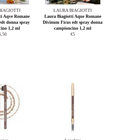
BIAGIOTTI
LAURA BIAGIOTTI
tti Aqve Romane
Laura Biagiotti Aque Romane
edt donna spray
Divinum Ficus edt spray donna
ino 1,2 ml
campioncino 1,2 ml
egular
Regular
5,50
€5
ice
price