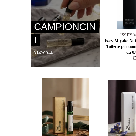
CAMPIONCIN
ISSEY 
I
Issey Miyake Nui
Toilette per uo
VIEW ALL
da 0,
R
€
pr