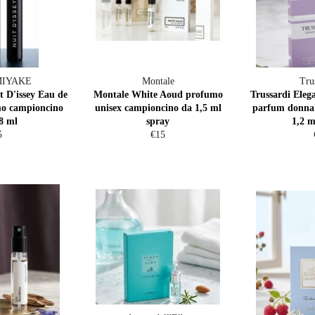
MIYAKE
Montale
Tru
t D'issey Eau de
Montale White Aoud profumo
Trussardi Eleg
mo campioncino
unisex campioncino da 1,5 ml
parfum donna
8 ml
spray
1,2 m
egular
Regular
5
€15
ice
price