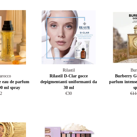
Rilastil
Bur
arocco
Rilastil D-Clar gocce
Burberry G
e eau de parfum
depigmentanti uniformanti da
parfum intens
0 ml spray
30 ml
s
gular
Regular
Reg
2
€30
€11
ice
price
pric