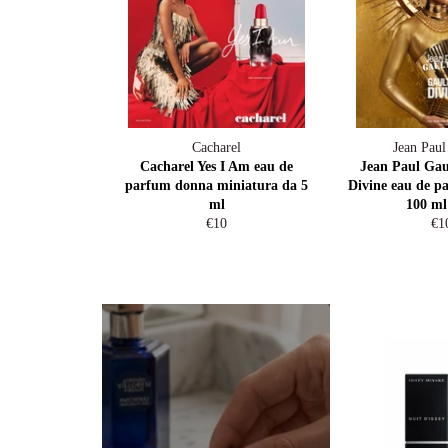
Cacharel
Jean Paul
Cacharel Yes I Am eau de
Jean Paul Gaul
parfum donna miniatura da 5
Divine eau de p
ml
100 ml
Regular
Re
€10
€1
price
pri