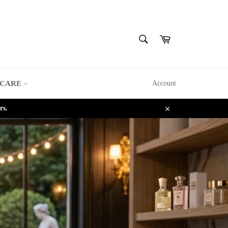
SEARCH
Cart
Search
 CARE
Account
rs.
Close