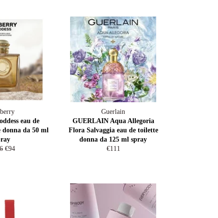
berry
Guerlain
oddess eau de
GUERLAIN Aqua Allegoria
e donna da 50 ml
Flora Salvaggia eau de toilette
pray
donna da 125 ml spray
ular
Sale
Regular
6
€94
€111
e
price
price