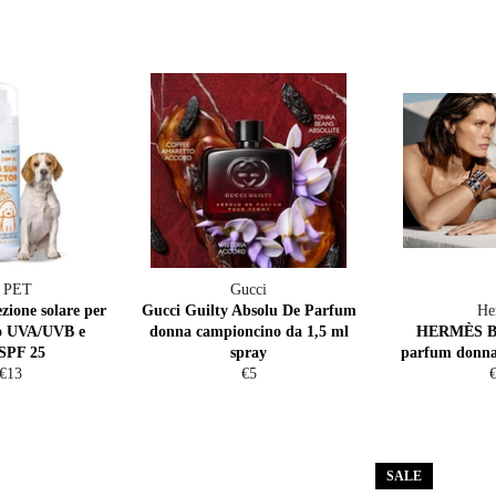
 PET
Gucci
ione solare per
Gucci Guilty Absolu De Parfum
He
ro UVA/UVB e
donna campioncino da 1,5 ml
HERMÈS Ba
 SPF 25
spray
parfum donna
lar
Sale
Regular
R
€13
€5
e
price
price
p
SALE