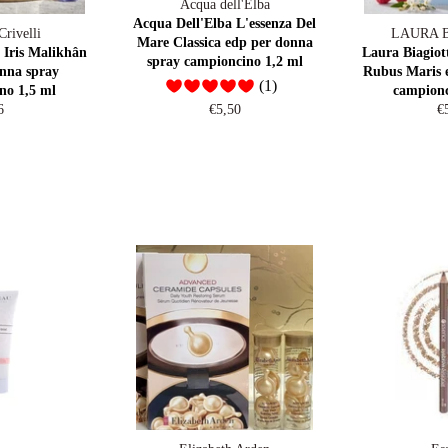
Acqua dell'Elba
Acqua Dell'Elba L'essenza Del
rivelli
LAURA 
Mare Classica edp per donna
 Iris Malikhân
Laura Biagio
spray campioncino 1,2 ml
nna spray
Rubus Maris 
(1)
no 1,5 ml
campionc
egular
Regular
R
6
€5,50
€
ice
price
pr