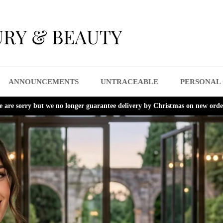
ANNOUNCEMENTS
UNTRACEABLE
PERSONAL
 are sorry but we no longer guarantee delivery by Christmas on new orde