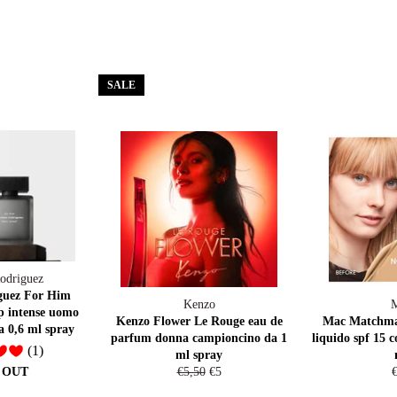
SALE
odriguez
guez For Him
Kenzo
p intense uomo
Kenzo Flower Le Rouge eau de
Mac Matchmas
 0,6 ml spray
parfum donna campioncino da 1
liquido spf 15 
(1)
ml spray
Regular
Sale
R
 OUT
€5,50
€5
price
price
p