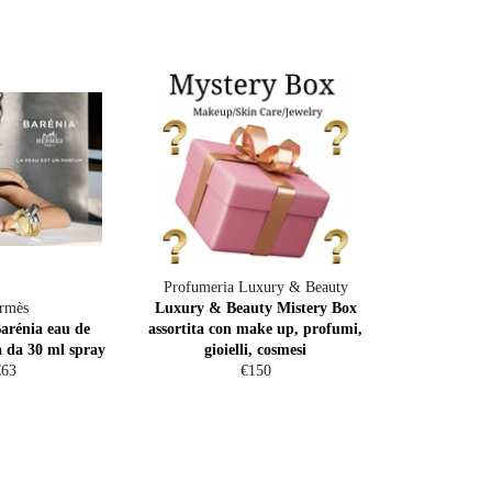
Profumeria Luxury & Beauty
rmès
Luxury & Beauty Mistery Box
rénia eau de
assortita con make up, profumi,
 da 30 ml spray
gioielli, cosmesi
egular
Regular
€63
€150
rice
price