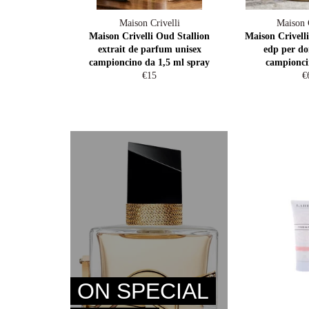
Maison Crivelli
Maison C
Maison Crivelli Oud Stallion
Maison Crivelli
extrait de parfum unisex
edp per do
campioncino da 1,5 ml spray
campionci
Regular
R
€15
€
price
pr
ON SPECIAL