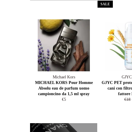
SALE
Michael Kors
GJYC
MICHAEL KORS Pour Homme
GJYC PET protez
Absolu eau de parfum uomo
cani con filt
campioncino da 1,5 ml spray
fattore
Regular
Regu
€5
€18
price
pric