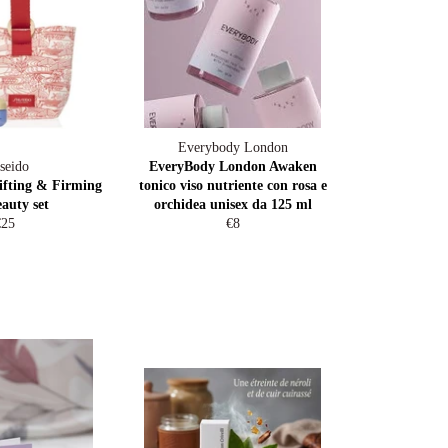
Everybody London
seido
EveryBody London Awaken
Lifting & Firming
tonico viso nutriente con rosa e
eauty set
orchidea unisex da 125 ml
egular
Regular
€25
€8
rice
price