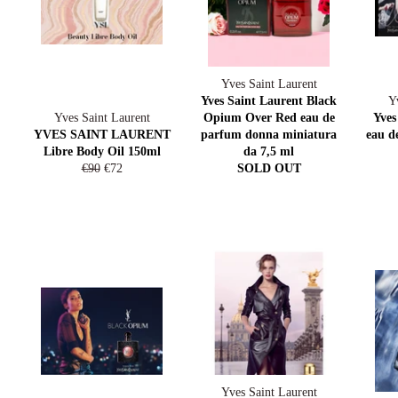
Yves Saint Laurent
Yves Saint Laurent Black
Y
Yves Saint Laurent
Opium Over Red eau de
Yves
YVES SAINT LAURENT
parfum donna miniatura
eau d
Libre Body Oil 150ml
da 7,5 ml
Regular
Sale
€90
€72
SOLD OUT
price
price
Yves Saint Laurent