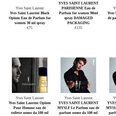
YVES SAINT LAURENT
Yves Saint Laurent
PARISIENNE Eau de
Y
Yves Saint Laurent Black
Parfum for women 90ml
Yves 
Opium Eau de Parfum for
spray DAMAGED
de p
women 30 ml spray
PACKAGING
Regular
Regular
€75
€135
price
price
Yves Saint Laurent
Yves Saint Laurent
Y
Yves Saint Laurent Opium
YVES SAINT LAURENT
YVES
Pour Homme eau de
MYSLF Le Parfum eau de
MYSLF
toilette uomo da 100 ml
parfum uomo da 100 ml
par