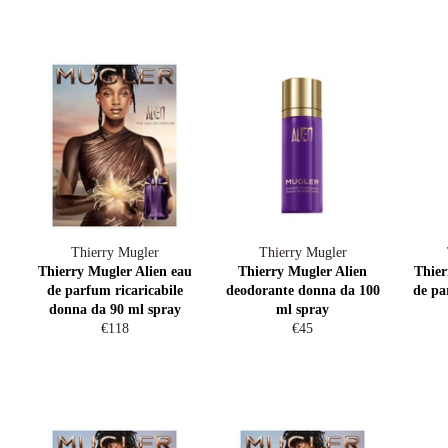
Thierry Mugler
Thierry Mugler
Thierry Mugler Alien eau
Thierry Mugler Alien
Thier
de parfum ricaricabile
deodorante donna da 100
de pa
donna da 90 ml spray
ml spray
Prezzo
Prezzo
€118
€45
di
di
listino
listino