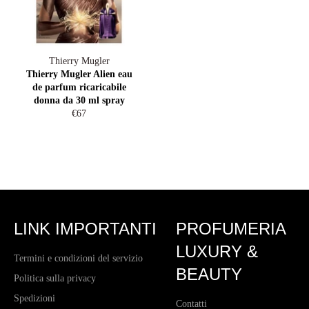
Thierry Mugler
Thierry Mugler Alien eau
de parfum ricaricabile
donna da 30 ml spray
Prezzo
€67
di
listino
LINK IMPORTANTI
PROFUMERIA
LUXURY &
Termini e condizioni del servizio
BEAUTY
Politica sulla privacy
Spedizioni
Contatti