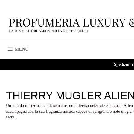
Vai
direttamente
ai
contenuti
NAVIGAZIONE DEL SITO
MENU
Spedizioni
THIERRY MUGLER ALIE
Un mondo misterioso e affascinante, un universo orientale e sinuoso; Alien 
accompagna con la sua fragranza mistica capace di sprigionare note magich
sacre.