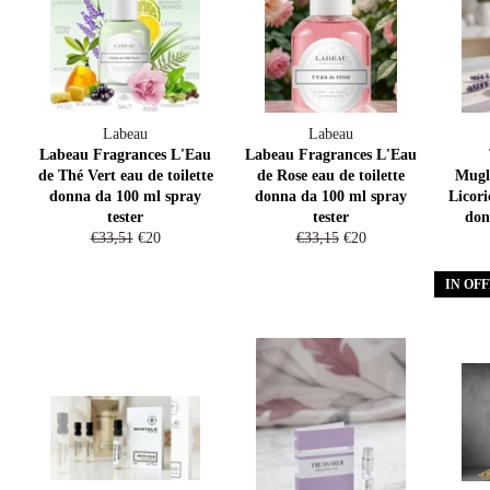
Labeau
Labeau
Labeau Fragrances L'Eau
Labeau Fragrances L'Eau
de Thé Vert eau de toilette
de Rose eau de toilette
Mugle
donna da 100 ml spray
donna da 100 ml spray
Licor
tester
tester
don
Prezzo
Prezzo
Prezzo
Prezzo
€33,51
€20
€33,15
€20
di
scontato
di
scontato
listino
listino
IN OF