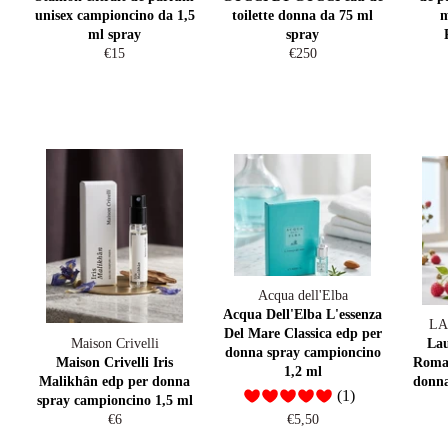
unisex campioncino da 1,5
toilette donna da 75 ml
m
ml spray
spray
Prezzo
Prezzo
€15
€250
di
di
listino
listino
Acqua dell'Elba
Acqua Dell'Elba L'essenza
LA
Del Mare Classica edp per
Maison Crivelli
Lau
donna spray campioncino
Maison Crivelli Iris
Roma
1,2 ml
Malikhân edp per donna
donna
(1)
spray campioncino 1,5 ml
Prezzo
Prezzo
€6
€5,50
di
di