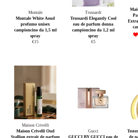
Mais
Montale
Trussardi
Pa
Montale White Aoud
Trussardi Elegantly Cool
Extra
profumo unisex
eau de parfum donna
ca
campioncino da 1,5 ml
campioncino da 1,2 ml
spray
spray
Prezzo
Prezzo
€15
€5
di
di
listino
listino
Maison Crivelli
Maison Crivelli Oud
Gucci
Teste
Stallion extrait de parfum
GUCCI BY GUCCI eau de
de p