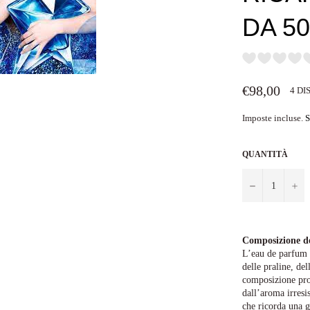
DA 5
Prezzo
€98,00
4 DI
di
listino
Imposte incluse.
S
QUANTITÀ
−
+
Composizione d
L’eau de parfum 
delle praline, del
composizione prof
dall’aroma irresi
che ricorda una g