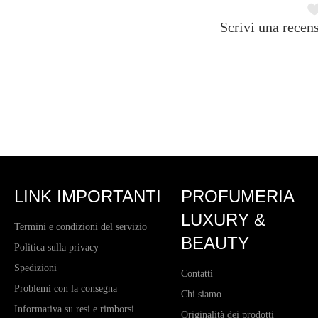
Scrivi una recens
LINK IMPORTANTI
PROFUMERIA
LUXURY &
Termini e condizioni del servizio
BEAUTY
Politica sulla privacy
Spedizioni
Contatti
Problemi con la consegna
Chi siamo
Informativa su resi e rimborsi
Originalità dei prodotti