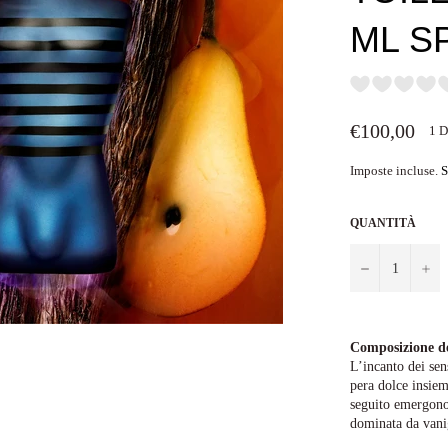
ML S
Prezzo
€100,00
1 
di
listino
Imposte incluse.
S
QUANTITÀ
−
+
Composizione d
L’incanto dei sen
pera dolce insiem
seguito emergono
dominata da vanig