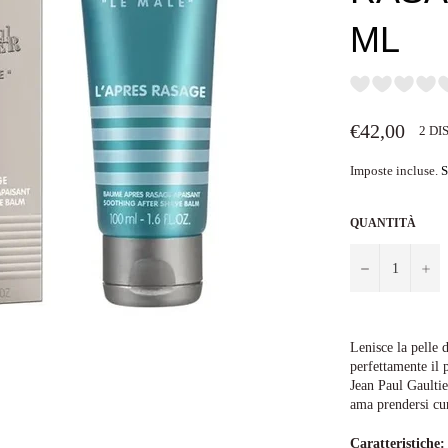
ML
Prezzo
€42,00
2 DI
di
listino
Imposte incluse.
S
QUANTITÀ
−
+
Lenisce la pelle 
perfettamente il 
Jean Paul Gaulti
ama prendersi cur
Caratteristiche: