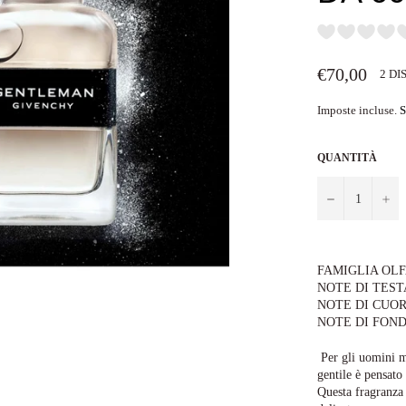
Prezzo
€70,00
2 DI
di
listino
Imposte incluse.
S
QUANTITÀ
−
+
FAMIGLIA OLFAT
NOTE DI TESTA
NOTE DI CUORE:
NOTE DI FONDO:
Per gli uomini m
gentile è pensat
Questa fragranza 