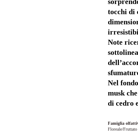
sorprendo
tocchi di
dimension
irresistibi
Note ricer
sottoline
dell’acco
sfumature
Nel fondo
musk che 
di cedro 
Famiglia olfatti
Floreale/Fruttato