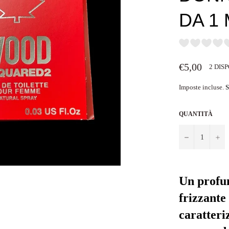
DA 1
Prezzo
€5,00
2 DISP
di
listino
Imposte incluse.
S
QUANTITÀ
−
+
Un profu
frizzante
caratteri