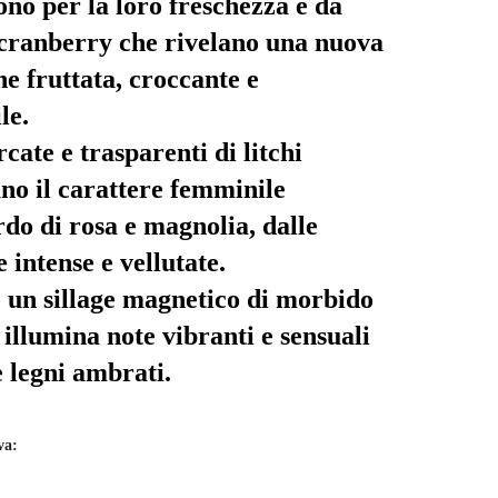
no per la loro freschezza e da
 cranberry che rivelano una nuova
e fruttata, croccante e
le.
cate e trasparenti di litchi
ano il carattere femminile
rdo di rosa e magnolia, dalle
 intense e vellutate.
 un sillage magnetico di morbido
illumina note vibranti e sensuali
e legni ambrati.
va: