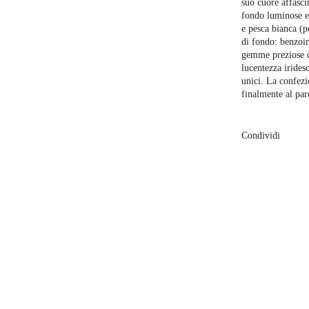
suo cuore affasci
fondo luminose e 
e pesca bianca (p
di fondo: benzoin
gemme preziose ch
lucentezza iridesc
unici. La confezi
finalmente al par
Condividi