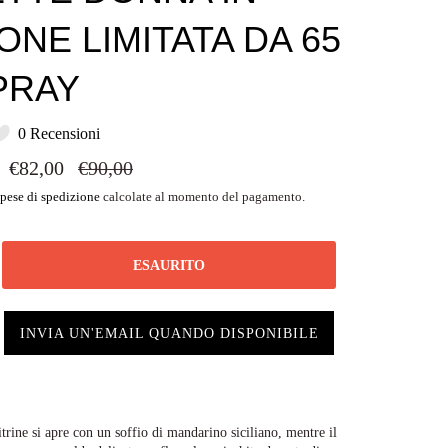
ONE LIMITATA DA 65
PRAY
0 Recensioni
Prezzo
€82,00
€90,00
di
listino
pese di spedizione
calcolate al momento del pagamento.
ESAURITO
INVIA UN'EMAIL QUANDO DISPONIBILE
ine si apre con un soffio di mandarino siciliano, mentre il