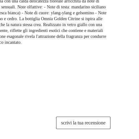
na con una calda delicatezza floreale arricchita da note di
sensuali. Note olfattive: - Note di testa: mandarino siciliano
esca bianca) - Note di cuore: ylang-ylang e gelsomino - Note
o e cedro. La bottiglia Omnia Golden Citrine si ispira alle
e la natura stessa crea. Realizzato in vetro giallo con una
ente, riflette gli ingredienti esotici che contiene e materiali
one esagonale rivela l'attrazione della fragranza per condurre
co incantato.
scrivi la tua recensione