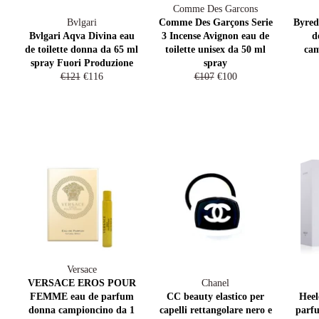
Comme Des Garcons
Bvlgari
Comme Des Garçons Serie
Byred
Bvlgari Aqva Divina eau
3 Incense Avignon eau de
d
de toilette donna da 65 ml
toilette unisex da 50 ml
cam
spray Fuori Produzione
spray
Prezzo
Prezzo
Prezzo
Prezzo
€121
€116
€107
€100
di
scontato
di
scontato
listino
listino
Versace
VERSACE EROS POUR
Chanel
FEMME eau de parfum
CC beauty elastico per
Heel
donna campioncino da 1
capelli rettangolare nero e
parfu