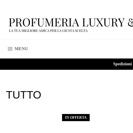
Vai
direttamente
ai
contenuti
NAVIGAZIONE DEL SITO
MENU
Spedizioni
TUTTO
IN OFFERTA