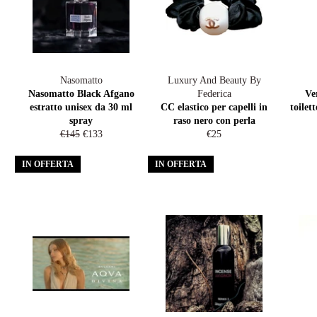
Nasomatto
Luxury And Beauty By
Nasomatto Black Afgano
Federica
Ve
estratto unisex da 30 ml
CC elastico per capelli in
toile
spray
raso nero con perla
Prezzo
Prezzo
Prezzo
€145
€133
€25
di
scontato
di
listino
listino
IN OFFERTA
IN OFFERTA