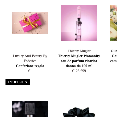
Thierry Mugler
Guc
Luxury And Beauty By
Thierry Mugler Womanity
Ga
Federica
eau de parfum ricarica
camp
Confezione regalo
donna da 100 ml
Prezzo
Prezzo
Prezzo
€1
€126
€99
di
di
scontato
listino
listino
IN OFFERTA