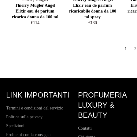
Thierry Mugler Angel
Elixir eau de parfum
Eli
Elixir eau de parfum
ricaricabile donna da 100
ricar
ricarica donna da 100 ml
ml spray
Prezzo
Prezzo
€114
€130
di
di
listino
listino
1
2
LINK IMPORTANTI
PROFUMERIA
LUXURY &
Termini e condizioni del servizio
BEAUTY
Politica sulla privacy
Spedizioni
Contatti
Problemi con la consegna