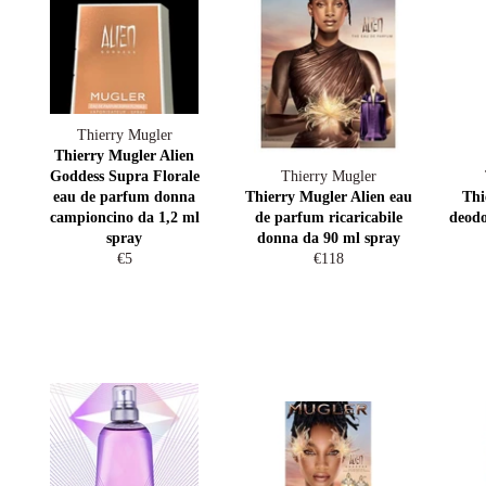
Thierry Mugler
Thierry Mugler Alien
Goddess Supra Florale
Thierry Mugler
eau de parfum donna
Thierry Mugler Alien eau
Thi
campioncino da 1,2 ml
de parfum ricaricabile
deodo
spray
donna da 90 ml spray
Prezzo
Prezzo
€5
€118
di
di
listino
listino