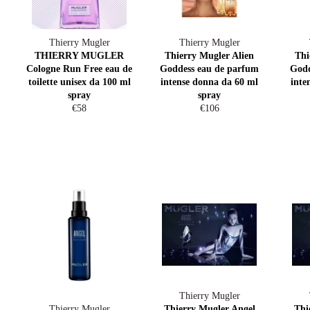
Thierry Mugler
Thierry Mugler
THIERRY MUGLER
Thierry Mugler Alien
Thi
Cologne Run Free eau de
Goddess eau de parfum
Godd
toilette unisex da 100 ml
intense donna da 60 ml
inte
spray
spray
Prezzo
Prezzo
€58
€106
di
di
listino
listino
Thierry Mugler
Thierry Mugler
Thierry Mugler Angel
Thi