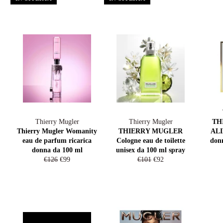
Thierry Mugler
Thierry Mugler
TH
Thierry Mugler Womanity
THIERRY MUGLER
ALI
eau de parfum ricarica
Cologne eau de toilette
don
donna da 100 ml
unisex da 100 ml spray
Prezzo
Prezzo
Prezzo
Prezzo
€126
€99
€101
€92
di
scontato
di
scontato
listino
listino