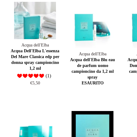
Acqua dell'Elba
Acqua Dell'Elba L'essenza
Acqua dell'Elba
Del Mare Classica edp per
Acqua dell'Elba Blu eau
Acqu
donna spray campioncino
de parfum uomo
Don
1,2 ml
campioncino da 1,2 ml
camp
(1)
spray
Prezzo
€5,50
ESAURITO
di
listino