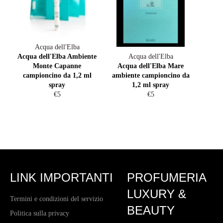
Acqua dell'Elba
Acqua dell'Elba Ambiente
Acqua dell'Elba
Monte Capanne
Acqua dell'Elba Mare
campioncino da 1,2 ml
ambiente campioncino da
spray
1,2 ml spray
Prezzo
Prezzo
€5
€5
di
di
listino
listino
LINK IMPORTANTI
PROFUMERIA
LUXURY &
Termini e condizioni del servizio
BEAUTY
Politica sulla privacy