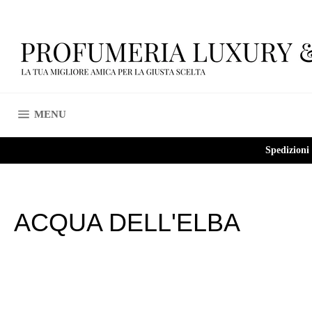
Vai
direttamente
ai
contenuti
NAVIGAZIONE DEL SITO
MENU
Spedizioni
ACQUA DELL'ELBA