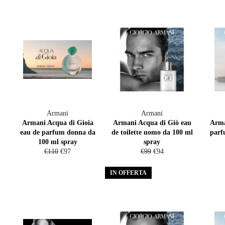
Armani
Armani
Armani Acqua di Gioia
Armani Acqua di Giò eau
Arma
eau de parfum donna da
de toilette uomo da 100 ml
parf
100 ml spray
spray
Prezzo
Prezzo
Prezzo
Prezzo
€110
€97
€99
€94
di
scontato
di
scontato
listino
listino
IN OFFERTA