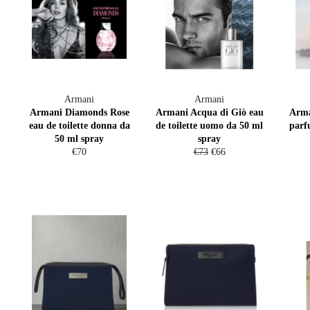
Armani
Armani
Armani Diamonds Rose
Armani Acqua di Giò eau
Arma
eau de toilette donna da
de toilette uomo da 50 ml
parf
50 ml spray
spray
Prezzo
Prezzo
Prezzo
€70
€73
€66
di
di
scontato
listino
listino