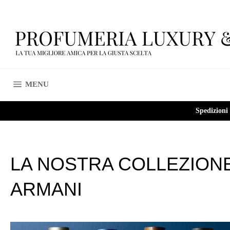
Vai
direttamente
ai
contenuti
NAVIGAZIONE DEL SITO
MENU
Spedizioni
LA NOSTRA COLLEZION
ARMANI