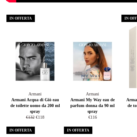
IN OFFERTA
IN OF
Armani
Armani
Armani Acqua di Giò eau
Armani My Way eau de
Arman
de toilette uomo da 200 ml
parfum donna da 90 ml
de to
spray
spray
Prezzo
Prezzo
Prezzo
€132
€118
€116
di
scontato
di
listino
listino
IN OFFERTA
IN OFFERTA