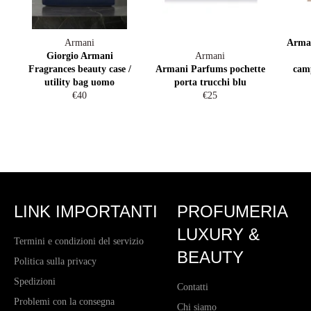
Armani
Arman
Giorgio Armani
Armani
Fragrances beauty case /
Armani Parfums pochette
camp
utility bag uomo
porta trucchi blu
Prezzo
Prezzo
€40
€25
di
di
listino
listino
LINK IMPORTANTI
PROFUMERIA
LUXURY &
Termini e condizioni del servizio
BEAUTY
Politica sulla privacy
Spedizioni
Contatti
Problemi con la consegna
Chi siamo