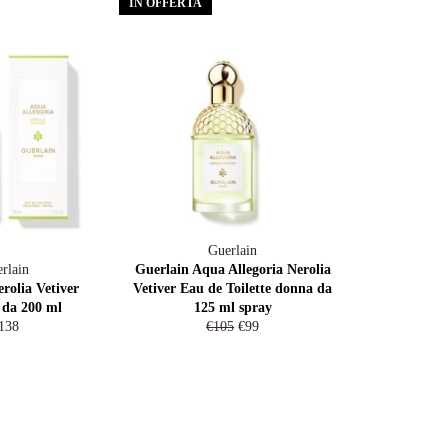
IN OFFERTA
Guerlain
rlain
Guerlain Aqua Allegoria Nerolia
rolia Vetiver
Vetiver Eau de Toilette donna da
 da 200 ml
125 ml spray
rezzo
Prezzo
Prezzo
138
€105
€99
i
di
scontato
stino
listino