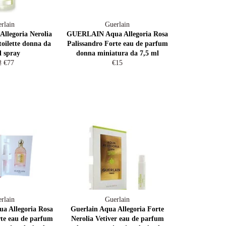
rlain
Guerlain
Allegoria Nerolia
GUERLAIN Aqua Allegoria Rosa
toilette donna da
Palissandro Forte eau de parfum
l spray
donna miniatura da 7,5 ml
zzo
Prezzo
Prezzo
2
€77
€15
scontato
di
tino
listino
rlain
Guerlain
 Allegoria Rosa
Guerlain Aqua Allegoria Forte
rte eau de parfum
Nerolia Vetiver eau de parfum