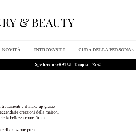
NOVITÀ
INTROVABILI
CURA DELLA PERSONA
Spedizioni GRATUITE sopra i 75 €!
i trattamenti e il make-up grazie
 leggendarie creazioni della maison.
a della bellezza come firma.
a e di emozione pura