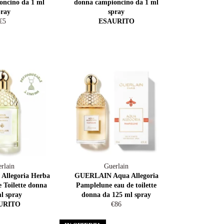
oncino da 1 ml
donna campioncino da 1 ml
pray
spray
Prezzo
€5
ESAURITO
di
listino
rlain
Guerlain
 Allegoria Herba
GUERLAIN Aqua Allegoria
 Toilette donna
Pamplelune eau de toilette
l spray
donna da 125 ml spray
Prezzo
URITO
€86
di
listino