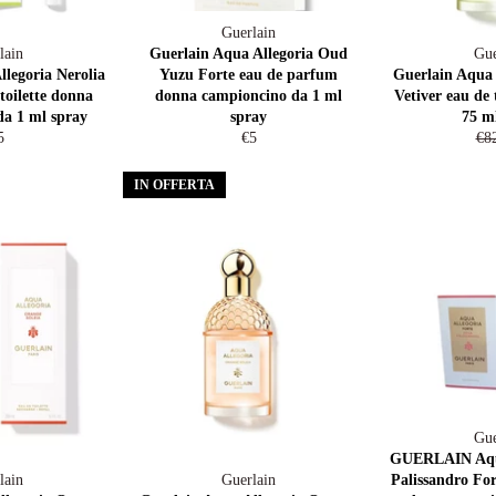
Guerlain
lain
Guerlain Aqua Allegoria Oud
Gue
legoria Nerolia
Yuzu Forte eau de parfum
Guerlain Aqua 
toilette donna
donna campioncino da 1 ml
Vetiver eau de 
a 1 ml spray
spray
75 m
rezzo
Prezzo
Pre
5
€5
€8
di
di
stino
listino
lis
IN OFFERTA
Gue
GUERLAIN Aqua
lain
Guerlain
Palissandro Fo