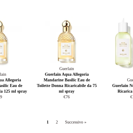
Guerlain
lain
Guerlain Aqua Allegoria
a Allegoria
Mandarine Basilic Eau de
Gue
silic Eau de
Toilette Donna Ricaricabile da 75
Guerlain Ne
da 125 ml spray
ml spray
Ricarica
ezzo
Prezzo
P
9
€76
€
di
d
tino
listino
li
1
2
Successivo »