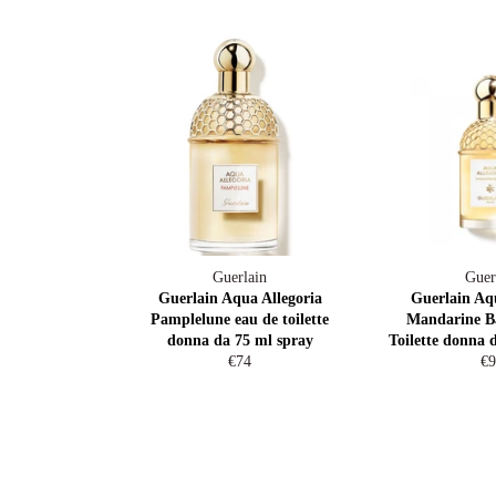
Guerlain
Guer
Guerlain Aqua Allegoria
Guerlain Aqu
Pamplelune eau de toilette
Mandarine Ba
donna da 75 ml spray
Toilette donna 
Prezzo
Pr
€74
€9
di
di
listino
lis