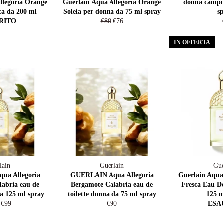
llegoria Orange
Guerlain Aqua Allegoria Orange
donna campi
ca da 200 ml
Soleia per donna da 75 ml spray
s
Prezzo
Prezzo
RITO
€80
€76
di
scontato
listino
IN OFFERTA
lain
Guerlain
Gue
ua Allegoria
GUERLAIN Aqua Allegoria
Guerlain Aqua
abria eau de
Bergamote Calabria eau de
Fresca Eau De
da 125 ml spray
toilette donna da 75 ml spray
125 m
zo
Prezzo
Prezzo
€99
€90
ESA
scontato
di
o
listino