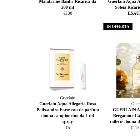
Mandarine Basilic Ricarica da
Guerlain Aqua A
200 ml
Soleia Ricari
Prezzo
€138
ESAU
di
listino
IN OFFERTA
Guerlain
Guerlain Aqua Allegoria Rosa
Guer
Palissandro Forte eau de parfum
GUERLAIN Aq
donna campioncino da 1 ml
Bergamote Cal
spray
toilette donna 
Prezzo
Prez
€5
€112
di
di
listino
listin