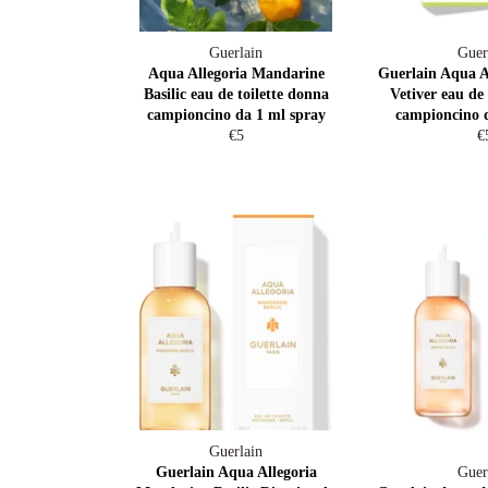
Guerlain
Guer
Aqua Allegoria Mandarine
Guerlain Aqua Al
Basilic eau de toilette donna
Vetiver eau de 
campioncino da 1 ml spray
campioncino d
Prezzo
P
€5
€
di
di
listino
li
Guerlain
Guerlain Aqua Allegoria
Guer