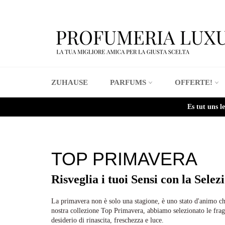
Direkt
zum
Inhalt
ZUHAUSE
PARFUMS
OFFERTE!
Es tut uns l
TOP PRIMAVERA
Risveglia i tuoi Sensi con la Selez
La primavera non è solo una stagione, è uno stato d'animo che
nostra collezione Top Primavera, abbiamo selezionato le frag
desiderio di rinascita, freschezza e luce.