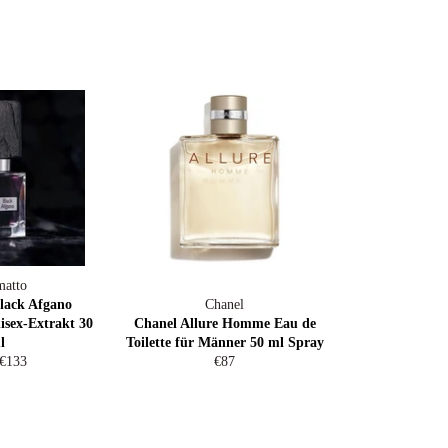
is
Preis
P
atto
lack Afgano
Chanel
isex-Extrakt 30
Chanel Allure Homme Eau de
l
Toilette für Männer 50 ml Spray
ler
Sonderpreis
Normaler
€133
€87
Preis