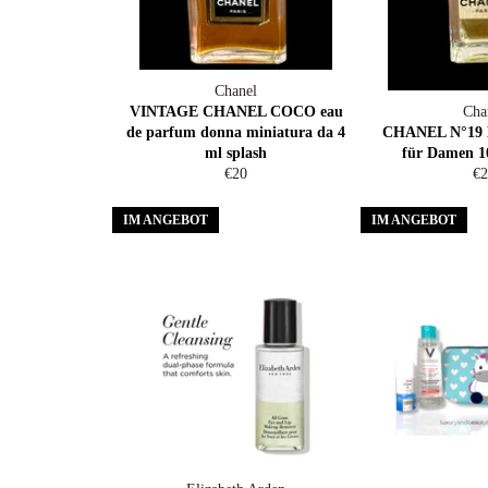
Chanel
VINTAGE CHANEL COCO eau
Cha
de parfum donna miniatura da 4
CHANEL N°19 Ea
ml splash
für Damen 1
Normaler
No
€20
€2
Preis
Pr
IM ANGEBOT
IM ANGEBOT