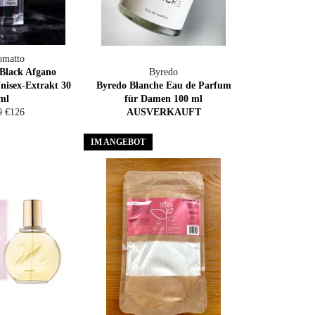
omatto
Black Afgano
Byredo
nisex-Extrakt 30
Byredo Blanche Eau de Parfum
ml
für Damen 100 ml
maler
Sonderpreis
0
€126
AUSVERKAUFT
s
IM ANGEBOT