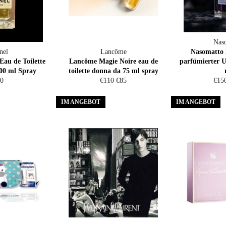
Nas
nel
Lancôme
Nasomatto 
u de Toilette
Lancôme Magie Noire eau de
parfümierter U
00 ml Spray
toilette donna da 75 ml spray
rmaler
Normaler
Sonderpreis
Nor
0
€110
€85
€15
eis
Preis
Prei
IM ANGEBOT
IM ANGEBOT