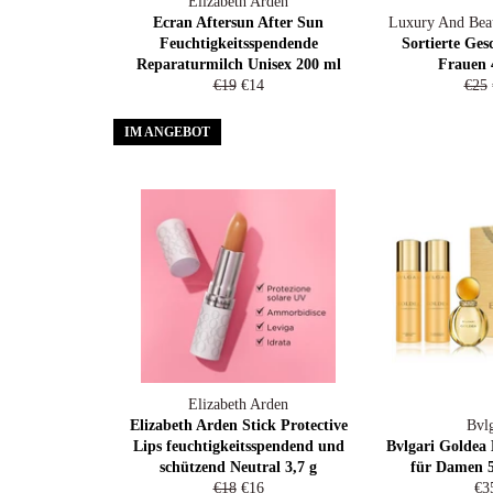
Elizabeth Arden
Ecran Aftersun After Sun
Luxury And Beau
Feuchtigkeitsspendende
Sortierte Ges
Reparaturmilch Unisex 200 ml
Frauen 
Normaler
Sonderpreis
Norm
€19
€14
€25
Preis
Prei
IM ANGEBOT
Elizabeth Arden
Elizabeth Arden Stick Protective
Bvlg
Lips feuchtigkeitsspendend und
Bvlgari Goldea
schützend Neutral 3,7 g
für Damen 5
Normaler
Sonderpreis
No
€18
€16
€3