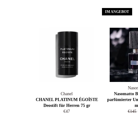
Preis
Pre
IM ANGEBOT
Nasom
Chanel
Nasomatto B
CHANEL PLATINUM ÉGOÏSTE
parfümierter Un
Deostift für Herren 75 gr
m
Normaler
Norma
€47
€145
Preis
Preis