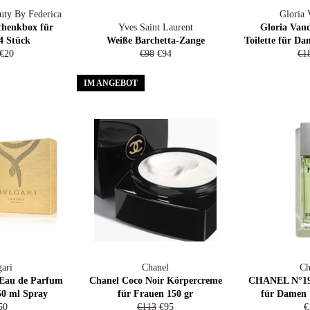
ty By Federica
Gloria 
chenkbox für
Yves Saint Laurent
Gloria Vand
4 Stück
Weiße Barchetta-Zange
Toilette für D
aler
Sonderpreis
Normaler
Sonderpreis
No
€20
€98
€94
€1
s
Preis
Pre
IM ANGEBOT
ari
Chanel
Ch
 Eau de Parfum
Chanel Coco Noir Körpercreme
CHANEL N°19 
0 ml Spray
für Frauen 150 gr
für Damen 
rmaler
Normaler
Sonderpreis
N
50
€113
€95
€