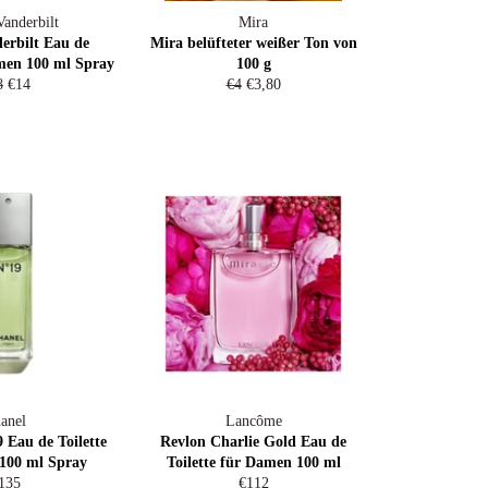
Vanderbilt
Mira
erbilt Eau de
Mira belüfteter weißer Ton von
amen 100 ml Spray
100 g
rmaler
Sonderpreis
Normaler
Sonderpreis
8
€14
€4
€3,80
is
Preis
anel
Lancôme
Eau de Toilette
Revlon Charlie Gold Eau de
100 ml Spray
Toilette für Damen 100 ml
ormaler
Normaler
135
€112