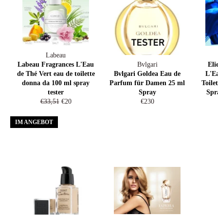
Labeau
Labeau Fragrances L'Eau
Bvlgari
Eli
de Thé Vert eau de toilette
Bvlgari Goldea Eau de
L'E
donna da 100 ml spray
Parfum für Damen 25 ml
Toile
tester
Spray
Spr
Normaler
Sonderpreis
Normaler
€33,51
€20
€230
Preis
Preis
IM ANGEBOT