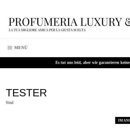
Direkt
zum
Inhalt
SEITENNAVIGATION
MENÜ
Es tut uns leid, aber wir garantieren kei
TESTER
Sind
IM AN