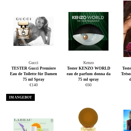
Gucci
Kenzo
TESTER Gucci Premiere
Tester KENZO WORLD
Test
Eau de Toilette für Damen
eau de parfum donna da
Tréso
75 ml Spray
75 ml spray
Normaler
Normaler
€140
€60
Preis
Preis
IM ANGEBOT