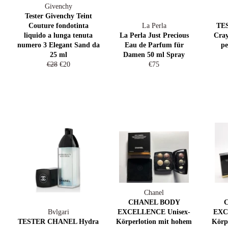
Givenchy
Tester Givenchy Teint
Couture fondotinta
La Perla
TES
liquido a lunga tenuta
La Perla Just Precious
Cray
numero 3 Elegant Sand da
Eau de Parfum für
pe
25 ml
Damen 50 ml Spray
Normaler
Sonderpreis
Normaler
€28
€20
€75
Preis
Preis
Chanel
CHANEL BODY
Bvlgari
EXCELLENCE Unisex-
EXC
TESTER CHANEL Hydra
Körperlotion mit hohem
Körp