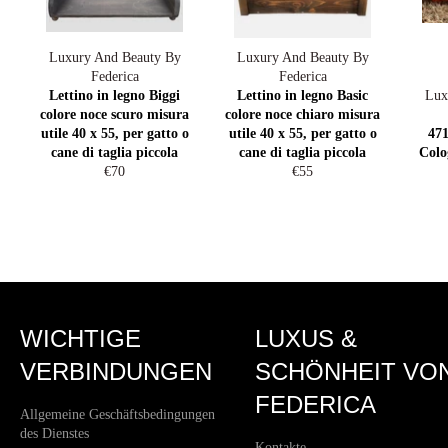
Luxury And Beauty By
Luxury And Beauty By
Federica
Federica
Lettino in legno Biggi
Lettino in legno Basic
Lux
colore noce scuro misura
colore noce chiaro misura
utile 40 x 55, per gatto o
utile 40 x 55, per gatto o
471
cane di taglia piccola
cane di taglia piccola
Colo
Normaler
Normaler
€70
€55
Preis
Preis
WICHTIGE
LUXUS &
VERBINDUNGEN
SCHÖNHEIT VO
FEDERICA
Allgemeine Geschäftsbedingungen
des Dienstes
Kontakte