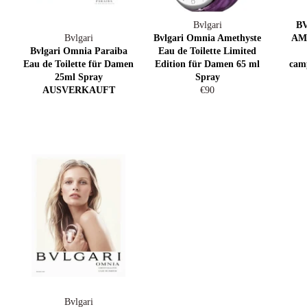
Bvlgari
B
Bvlgari
Bvlgari Omnia Amethyste
AM
Bvlgari Omnia Paraiba
Eau de Toilette Limited
Eau de Toilette für Damen
Edition für Damen 65 ml
camp
25ml Spray
Spray
Normaler
AUSVERKAUFT
€90
Preis
Bvlgari