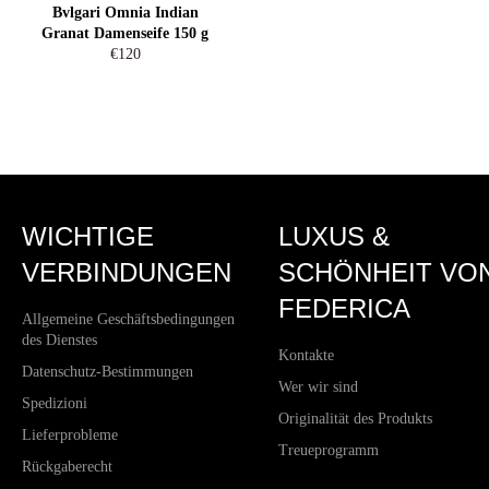
Bvlgari Omnia Indian
Granat Damenseife 150 g
Normaler
€120
Preis
WICHTIGE
LUXUS &
VERBINDUNGEN
SCHÖNHEIT VO
FEDERICA
Allgemeine Geschäftsbedingungen
des Dienstes
Kontakte
Datenschutz-Bestimmungen
Wer wir sind
Spedizioni
Originalität des Produkts
Lieferprobleme
Treueprogramm
Rückgaberecht