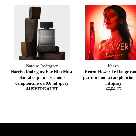
Narciso Rodriguez
Kenzo
Narciso Rodriguez For Him Musc
Kenzo Flower Le Rouge eau
Santal edp intense uomo
parfum donna campioncino 
campioncino da 0,6 ml spray
ml spray
Normaler
Sonderprei
AUSVERKAUFT
€5,50
€5
Preis